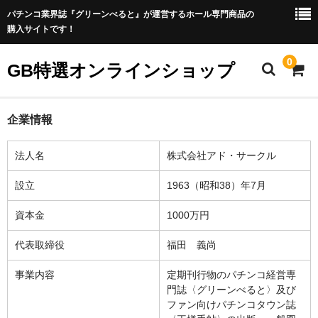
パチンコ業界誌『グリーンべると』が運営するホール専門商品の
購入サイトです！
0
GB特選オンラインショップ
ホーム
企業情報
企業情報
法人名
株式会社アド・サークル
設立
1963（昭和38）年7月
資本金
1000万円
代表取締役
福田 義尚
事業内容
定期刊行物のパチンコ経営専
門誌〈グリーンべると〉及び
ファン向けパチンコタウン誌