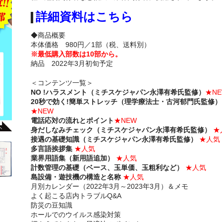
詳細資料はこちら
◆商品概要
本体価格 980円／1部（税、送料別）
※最低購入部数は10部から。
納品 2022年3月初旬予定
＜コンテンツ一覧＞
NO !ハラスメント（ミチスケジャパン永澤有希氏監修）
★NE
20秒で効く!簡単ストレッチ（理学療法士・古河郁門氏監修）
★NEW
電話応対の流れとポイント
★NEW
身だしなみチェック（ミチスケジャパン永澤有希氏監修）
★
接遇の基礎知識（ミチスケジャパン永澤有希氏監修）
★人気
多言語挨拶集
★人気
業界用語集（新用語追加）
★人気
計数管理の基礎（ベース、玉単価、玉粗利など）
★人気
島設備・遊技機の構造と名称
★人気
月別カレンダー（2022年3月～2023年3月）＆メモ
よく起こる店内トラブルQ&A
防災の豆知識
ホールでのウイルス感染対策