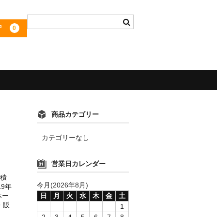
中
0
商品カテゴリー
カテゴリーなし
営業日カレンダー
蓄積
今月(2026年8月)
9年
ホー
日
月
火
水
木
金
土
・販
1
2
3
4
5
6
7
8