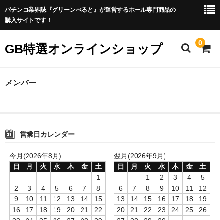
パチンコ業界誌『グリーンべると』が運営するホール専門商品の
購入サイトです！
0
GB特選オンラインショップ
ホーム
メンバー
企業情報
営業日カレンダー
今月(2026年8月)
翌月(2026年9月)
日
月
火
水
木
金
土
日
月
火
水
木
金
土
1
1
2
3
4
5
2
3
4
5
6
7
8
6
7
8
9
10
11
12
9
10
11
12
13
14
15
13
14
15
16
17
18
19
16
17
18
19
20
21
22
20
21
22
23
24
25
26